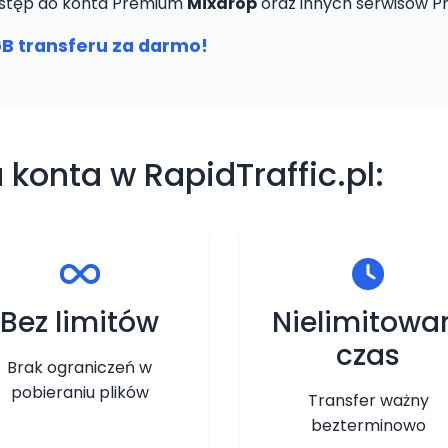
 dostęp do konta Premium
Mixdrop
oraz innych serwisów P
GB transferu za darmo!
 konta w RapidTraffic.pl:
Bez limitów
Nielimitowa
czas
Brak ograniczeń w
pobieraniu plików
Transfer ważny
bezterminowo