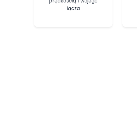
prędkością Twojego
łącza