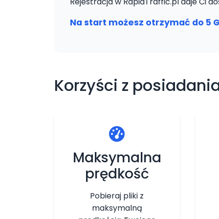
Rejestracja w RapidTraffic.pl daje Ci
Na start możesz otrzymać do 5 
Korzyści z posiadania
Maksymalna
prędkość
Pobieraj pliki z
maksymalną